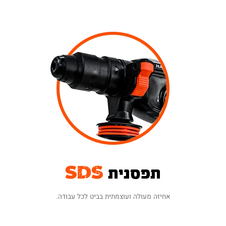
⚬ סט מקדחי SDS
⚬ סט איזמלים SDS
הכלי מגיע עם תעודת אחריות ל-12 חודשים.
ניתן להרחיב את האחריות ל-24 חודשים ע"י
הזנת פרטי אחריות באתר
(בכפוף לתקנון)
תפסנית
SDS
אחיזה מעולה ועוצמתית בביט לכל עבודה.