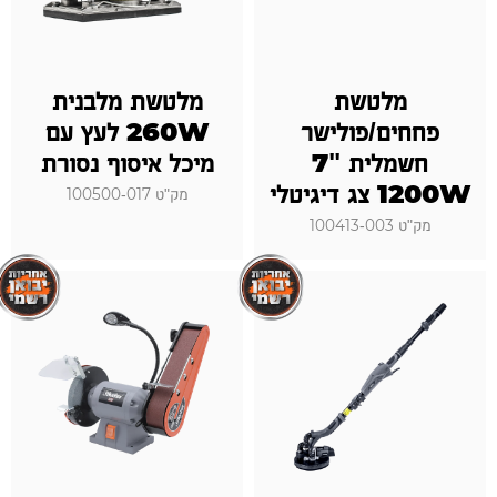
מלטשת
מלטשת מלבנית
פחחים/פולישר
260W לעץ עם
חשמלית "7
מיכל איסוף נסורת
1200W צג דיגיטלי
מק"ט 100500-017
מק"ט 100413-003