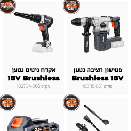
פטישון חציבה נטען
אקדח ניטים נטען
18V Brushless
Brushless 18V
מק"ט 100115-001
מק"ט 102704-005