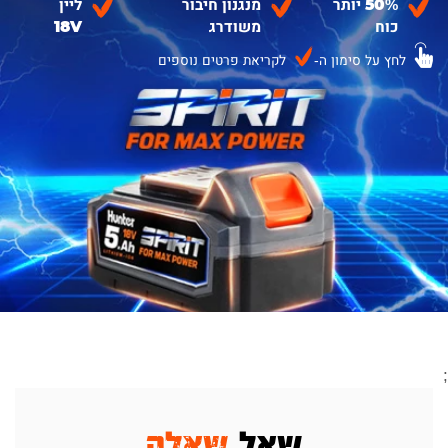
50% יותר
מנגנון חיבור
ליין
כוח
משודרג
18V
לחץ על סימון ה-
לקריאת פרטים נוספים
;
שאל
שאלה