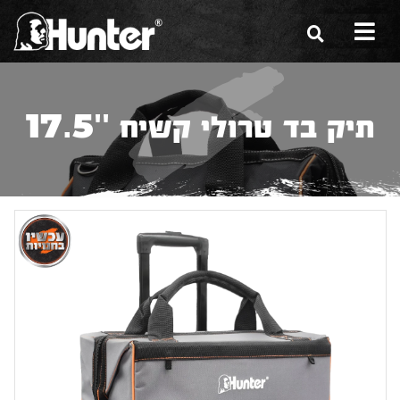
הסיפור שלנו
תיק בד טרולי קשיח ''17.5
הכלים שלנו
תערוכות
משווקים
מגזין
שירות ואחריות
צור קשר