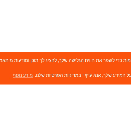
י 'עוגיות' (Cookies) ובטכנולוגיות דומות כדי לשפר את חווית הגלישה שלך, להציג לך תוכן ו
ל המידע שלך, אנא עיין/ י במדיניות הפרטיות שלנו.
מידע נוסף
ירותים
קישורים
ור קשר
הסיפור שלנו