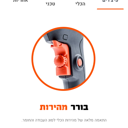
פיצ'רים
אחריות
- המקדחה מסופקת עם ידית
הכלי
טכני
נוחות עבודה מירבית
קדמית מתכווננת המשפרת את האחיזה אשר בבשילוב
עם משקל עצמי נמוך (1.5 ק"ג) מאפשרת עבודה
מאומצת וממושכת במינימום מאמץ למשתמש.
- סט מקדחים מצורף במארז וכולל
סט מקדחים מצורף
5 מקדחים בגדלים פרקטיים בעלי ראש וידיה, כך
שניתן להתחיל לעבוד ישר מהקופסה.
הכלי מגיע עם תעודת אחריות ל-12 חודשים.
ניתן להרחיב את האחריות ל-24 חודשים ע"י
הזנת פרטי האחריות באתר
(בכפוף לתקנון)
בורר
מהירות
התאמה מלאה של מהירות הכלי לסוג העבודה והחומר.