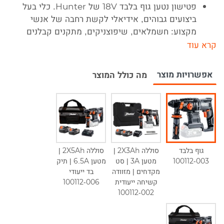
פטישון נטען גוף בלבד 18V של Hunter. כלי בעל
ביצועים גבוהים, אידיאלי לקשת רחבה של אנשי
מקצוע: חשמלאים, שיפוצניקים, מתקנים קבלנים
ועוד. ורסטילי, קל משקל ואמין, ומעניק התמודדות
מהירה וקלה עם קידוח עץ, מתכת וקידוחים של קירות
בטון עד 18 מ"מ.
אפשרויות מוצר
מה כולל המוצר
כניסת תפסנית +SDS מאפשרת החלפה מהירה וקלה
של ביטים ואביזרים. התפסנית מקבלת מקדחי SDS עד
18 מ"מ ומעניקה אחיזה חזקה ואמינה בביטים ואביזרים
לעבודה יותר יעילה.
מנוע עוצמתי מספק מהירות עבודה של 0-1100 סל"ד
בקדיחה, קצב דפיקה של 5200bpm עוצמת הלימה
גוף בלבד
סוללה 2X3Ah |
סוללה 2X5Ah |
של 2.2J.
100112-003
מטען 3A | סט
מטען 6.5A | תיק
הפטישון במשקל 1.9 ק"ג בלבד (גוף בלבד), ומצויד
מקדחים | מזוודה
בד ייעודי
בידית אנטי-ויברציה ארגונומית מצופה מעטפת גומי
קשיחה ייעודית
100112-006
100112-002
מחוספסת ואיכותית המקנה אחיזה נוחה ויעילה
המונעת החלקות ובנוסף מפחיתה את עוצמת הרטט
בעבודה.